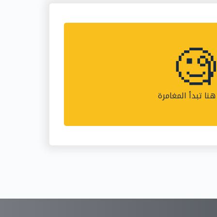
🧐
نا تبدأ المغامرة