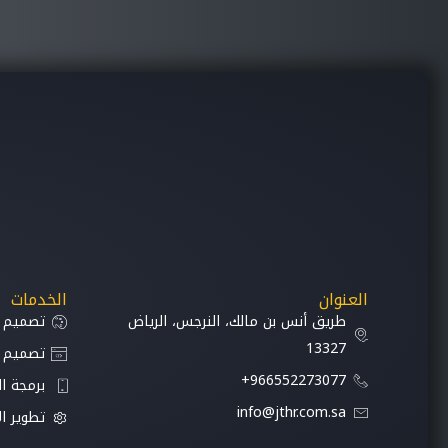
العنوان
الخدمات
طريق أنس بن مالك، النرجس، الرياض
تصميم UI/UX
13327
تصميم ا
966552273077+
برمجة ا
info@jthr.com.sa
تطوير ا