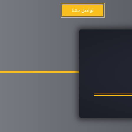
ا
تواصل معنا
ل
ت
ج
ا
و
ز
إ
ل
ى
ا
ل
م
ح